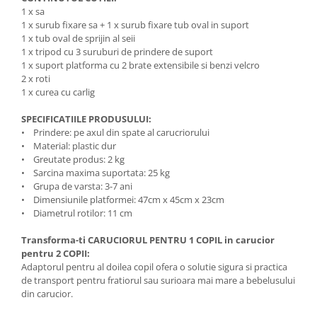
1 x sa
1 x surub fixare sa + 1 x surub fixare tub oval in suport
1 x tub oval de sprijin al seii
1 x tripod cu 3 suruburi de prindere de suport
1 x suport platforma cu 2 brate extensibile si benzi velcro
2 x roti
1 x curea cu carlig
SPECIFICATIILE PRODUSULUI:
• Prindere: pe axul din spate al carucriorului
• Material: plastic dur
• Greutate produs: 2 kg
• Sarcina maxima suportata: 25 kg
• Grupa de varsta: 3-7 ani
• Dimensiunile platformei: 47cm x 45cm x 23cm
• Diametrul rotilor: 11 cm
Transforma-ti CARUCIORUL PENTRU 1 COPIL in carucior
pentru 2 COPII:
Adaptorul pentru al doilea copil ofera o solutie sigura si practica
de transport pentru fratiorul sau surioara mai mare a bebelusului
din carucior.