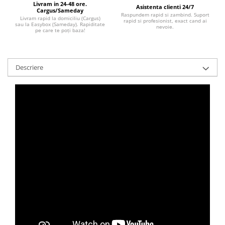
Livram in 24-48 ore.
Asistenta clienti 24/7
Cargus/Sameday
Raspundem rapid si zambind. Suport
Livram rapid la domiciliu (Cargus)
rapid si profesionist, exact cand ai
sau la Easybox (Sameday). Rapiditate
nevoie.
pe care te poți baza!
Descriere