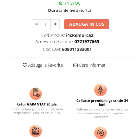
IN STOC
Durata de livrare:
1 zi
ADAUGA IN COS
Cod Produs:
i4cRemorca2
Ai nevoie de ajutor?
0721977663
Cod EAN:
608011283001
Adauga la Favorite
Cere informatii
Calitate premium, garantie 24
Retur GARANTAT 30 zile.
luni
Incearca fara griji – ai 30 zile sa te
Calitate conceputa sa reziste si sa
razgandesti. Taxa de retur 0 lei.
impresioneze zilnic. Cumpara cu
incredere!