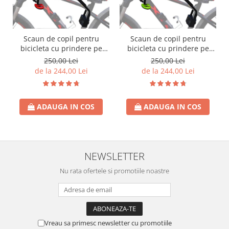
Scaun de copil pentru
Scaun de copil pentru
bicicleta cu prindere pe
bicicleta cu prindere pe
bara orizontala din fata,
bara orizontala din fata,
250,00 Lei
250,00 Lei
centuri de siguranta,
centuri de siguranta,
de la 244,00 Lei
de la 244,00 Lei
sarcina maxima 20 kg,
sarcina maxima 20 kg,
suport picioare
suport picioare
ADAUGA IN COS
ADAUGA IN COS
NEWSLETTER
Nu rata ofertele si promotiile noastre
Vreau sa primesc newsletter cu promotiile