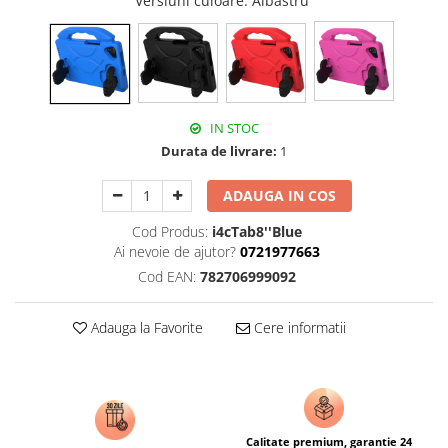
Versiuni culoare
: Albastru
IN STOC
Durata de livrare:
1
ADAUGA IN COS
Cod Produs:
i4cTab8''Blue
Ai nevoie de ajutor?
0721977663
Cod EAN:
782706999092
Adauga la Favorite
Cere informatii
Calitate premium, garantie 24