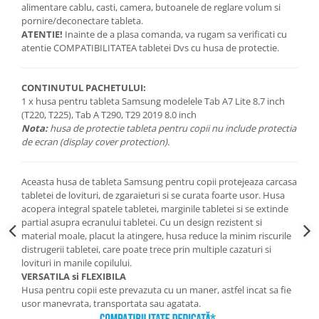
alimentare cablu, casti, camera, butoanele de reglare volum si
pornire/deconectare tableta.
ATENTIE!
Inainte de a plasa comanda, va rugam sa verificati cu
atentie COMPATIBILITATEA tabletei Dvs cu husa de protectie.
CONTINUTUL PACHETULUI:
1 x husa pentru tableta Samsung modelele Tab A7 Lite 8.7 inch
(T220, T225), Tab A T290, T29 2019 8.0 inch
Nota:
husa de protectie tableta pentru copii nu include protectia
de ecran (display cover protection).
Aceasta husa de tableta Samsung pentru copii protejeaza carcasa
tabletei de lovituri, de zgaraieturi si se curata foarte usor. Husa
acopera integral spatele tabletei, marginile tabletei si se extinde
partial asupra ecranului tabletei. Cu un design rezistent si
material moale, placut la atingere, husa reduce la minim riscurile
distrugerii tabletei, care poate trece prin multiple cazaturi si
lovituri in manile copilului.
VERSATILA si FLEXIBILA
Husa pentru copii este prevazuta cu un maner, astfel incat sa fie
usor manevrata, transportata sau agatata.