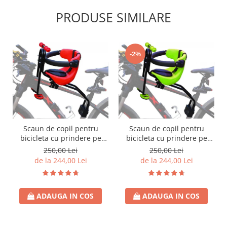
PRODUSE SIMILARE
-2%
Scaun de copil pentru
Scaun de copil pentru
bicicleta cu prindere pe
bicicleta cu prindere pe
bara orizontala din fata,
bara orizontala din fata,
250,00 Lei
250,00 Lei
centuri de siguranta,
centuri de siguranta,
de la 244,00 Lei
de la 244,00 Lei
sarcina maxima 20 kg,
sarcina maxima 20 kg,
suport picioare
suport picioare
ADAUGA IN COS
ADAUGA IN COS