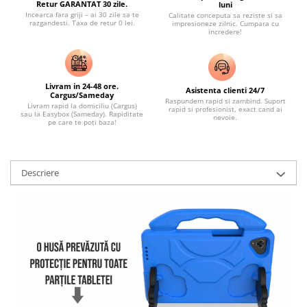
Retur GARANTAT 30 zile.
luni
Incearca fara griji – ai 30 zile sa te
Calitate conceputa sa reziste si sa
razgandesti. Taxa de retur 0 lei.
impresioneze zilnic. Cumpara cu
incredere!
Livram in 24-48 ore.
Asistenta clienti 24/7
Cargus/Sameday
Raspundem rapid si zambind. Suport
Livram rapid la domiciliu (Cargus)
rapid si profesionist, exact cand ai
sau la Easybox (Sameday). Rapiditate
nevoie.
pe care te poți baza!
Descriere