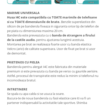
MARIME UNIVERSALA
Husa I4C este compatibila cu TOATE marimile de telefoane
si cu TOATE dimensiunile de brate.
Benzile superelastice din
silicon de pe banderola fixeaza in siguranta orice tip de telefon de
pe piata cu dimensiunea maxima 20 cm.
Banderola este preveazuta cu o
banda de strangere a firului
de la castile audio
, pentru ajustarea lungimii acestuia.
Montarea pe brat se realizeaza foarte usor cu banda elastica
Velcro (arici) de calitate superioara. Usor de fixat pe brat si usor
de demontat.
PRIETENOS CU PIELEA
Banderola pentru alergat I4C este fabricata din materiale
premium si este prevazuta cu banda pe verso cu gauride aerisire.
Astfel, procesul de transpiratie este redus la minim si telefonul nu
incomodeaza bratul.
INTRETINERE
Se spala cu apa calda si se usuca la soare.
Bucura-te de noua banderola cu fasii elastice care iti va fi un
partener indispensabil la activitatile tale sportive. Shimba