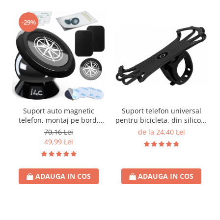
-29%
Suport telefon universal
Suport auto magnetic
pentru bicicleta, din silicon,
telefon, montaj pe bord,
rotativ 360⁰, montaj pe
rotire 360, Universal,
de la 24,40 Lei
70,16 Lei
ghidon, compatibil
ajustabil orice directie si
49,99 Lei
bicicleta, carut, trotineta,
compatibil cu orice model
scuter, negru
de telefon mobil, adeziv
3M, kit complet reinstalare
ADAUGA IN COS
ADAUGA IN COS
inclus