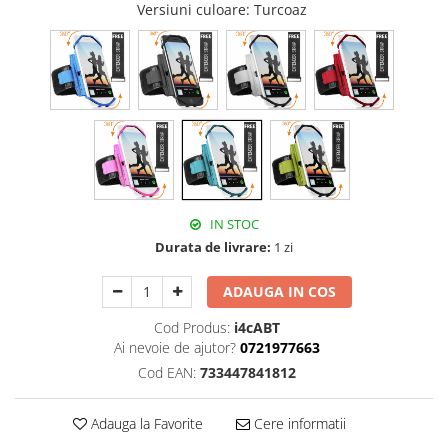
Versiuni culoare
: Turcoaz
IN STOC
Durata de livrare:
1 zi
ADAUGA IN COS
Cod Produs:
i4cABT
Ai nevoie de ajutor?
0721977663
Cod EAN:
733447841812
Adauga la Favorite
Cere informatii