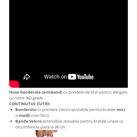
Husa banderola (armband)
cu prindere de brat pentru alergare
cu rotire 360 grade.
CONTINUTUL CUTIEI:
Banderola
cu prindere Velcro ajustabila pentru bratele
mici
si
medii
(vezi foto)
Banda Velcro
extensibila atasabila pentru bratele uriase cu
circumferinta pana la 38 cm