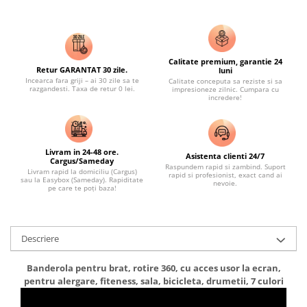
Calitate premium, garantie 24
Retur GARANTAT 30 zile.
luni
Incearca fara griji – ai 30 zile sa te
Calitate conceputa sa reziste si sa
razgandesti. Taxa de retur 0 lei.
impresioneze zilnic. Cumpara cu
incredere!
Livram in 24-48 ore.
Asistenta clienti 24/7
Cargus/Sameday
Raspundem rapid si zambind. Suport
Livram rapid la domiciliu (Cargus)
rapid si profesionist, exact cand ai
sau la Easybox (Sameday). Rapiditate
nevoie.
pe care te poți baza!
Descriere
Banderola pentru brat, rotire 360, cu acces usor la ecran,
pentru alergare, fiteness, sala, bicicleta, drumetii, 7 culori