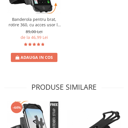
Banderola pentru brat,
rotire 360, cu acces usor la
ecran, pentru alergare,
89,00 Lei
fiteness, sala, bicicleta,
de la 46,99 Lei
drumetii
ADAUGA IN COS
PRODUSE SIMILARE
-44%