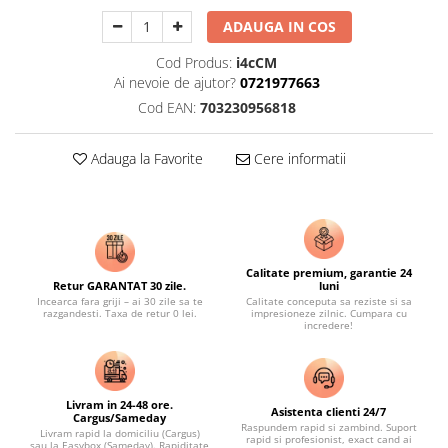
ADAUGA IN COS
Cod Produs:
i4cCM
Ai nevoie de ajutor?
0721977663
Cod EAN:
703230956818
Adauga la Favorite
Cere informatii
Calitate premium, garantie 24
Retur GARANTAT 30 zile.
luni
Incearca fara griji – ai 30 zile sa te
Calitate conceputa sa reziste si sa
razgandesti. Taxa de retur 0 lei.
impresioneze zilnic. Cumpara cu
incredere!
Livram in 24-48 ore.
Asistenta clienti 24/7
Cargus/Sameday
Raspundem rapid si zambind. Suport
Livram rapid la domiciliu (Cargus)
rapid si profesionist, exact cand ai
sau la Easybox (Sameday). Rapiditate