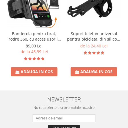
Suport telefon universal
Banderola pentru brat,
pentru bicicleta, din silicon,
rotire 360, cu acces usor la
rotativ 360⁰, montaj pe
ecran, pentru alergare,
de la 24,40 Lei
89,00 Lei
ghidon, compatibil
fiteness, sala, bicicleta,
de la 46,99 Lei
bicicleta, carut, trotineta,
drumetii
scuter, negru
ADAUGA IN COS
ADAUGA IN COS
NEWSLETTER
Nu rata ofertele si promotiile noastre