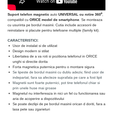
Suport telefon magnetic
auto
UNIVERSAL cu rotire 360⁰
,
compatibil cu
ORICE model de smartphone
. Se monteaza
cu usurinta pe bordul masinii. Cutia include accesorii de
reinstalare si placute pentru telefoane multiple (family kit).
CARACTERISTICI:
Usor de instalat si de utilizat
Design modern si stilat
Libertatea de a va roti si pozitiona telefonul in ORICE
unghi si directie dorita
Forta magnetica puternica pentru o montare sigura
Se lipeste de bordul masinii cu dublu adeziv, fiind usor de
indepartat, fara sa afecteze suprafata pe care a fost lipit
Magnetii sunt foarte puternici, pot tine telefonul chiar si
prin unele huse mai groase
Magnetul nu interfereaza in nici un fel cu functionarea sau
aria de acoperire a dispozitivului
Se poate dezlipi de pe bordul masinii orican d doriti, fara a
lasa pete sau zgarieturi