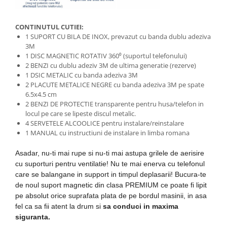
CONTINUTUL CUTIEI:
1 SUPORT CU BILA DE INOX, prevazut cu banda dublu adeziva
3M
1 DISC MAGNETIC ROTATIV 360⁰ (suportul telefonului)
2 BENZI cu dublu adeziv 3M de ultima generatie (rezerve)
1 DSIC METALIC cu banda adeziva 3M
2 PLACUTE METALICE NEGRE cu banda adeziva 3M pe spate
6.5x4.5 cm
2 BENZI DE PROTECTIE transparente pentru husa/telefon in
locul pe care se lipeste discul metalic.
4 SERVETELE ALCOOLICE pentru instalare/reinstalare
1 MANUAL cu instructiuni de instalare in limba romana
Asadar, nu-ti mai rupe si nu-ti mai astupa grilele de aerisire
cu suporturi pentru ventilatie! Nu te mai enerva cu telefonul
care se balangane in support in timpul deplasarii! Bucura-te
de noul suport magnetic din clasa PREMIUM ce poate fi lipit
pe absolut orice suprafata plata de pe bordul masinii, in asa
fel ca sa fii atent la drum si
sa conduci in maxima
siguranta.