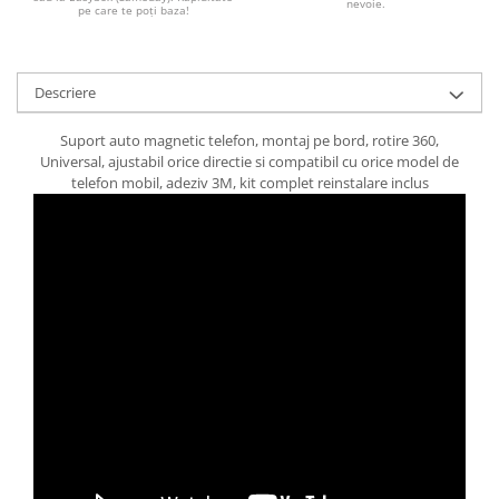
nevoie.
pe care te poți baza!
Descriere
Suport auto magnetic telefon, montaj pe bord, rotire 360,
Universal, ajustabil orice directie si compatibil cu orice model de
telefon mobil, adeziv 3M, kit complet reinstalare inclus