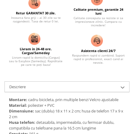
Calitate premium, garantie 24
Retur GARANTAT 30 zile.
luni
Incearca fara griji – ai 30 zile sa te
Calitate conceputa sa reziste si sa
razgandesti. Taxa de retur 0 lei.
impresioneze zilnic. Cumpara cu
incredere!
Livram in 24-48 ore.
Asistenta clienti 24/7
Cargus/Sameday
Raspundem rapid si zambind. Suport
Livram rapid la domiciliu (Cargus)
rapid si profesionist, exact cand ai
sau la Easybox (Sameday). Rapiditate
nevoie.
pe care te poți baza!
Descriere
Montare:
cadru bicicleta, prin multiple benzi Velcro ajustabile
Material:
poliester + PVC
Dimensiune:
sac (dublu) 18 x 11 x 2 cm; husa de telefon 17 x 9 x
2 cm
Husa telefon:
detasabila, impermeabila, cu fermoar dublu,
compatibila cu telefoane pana la 16.5 cm lungime
Greutate:
161 g