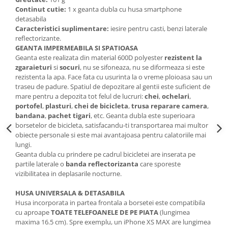
Continut cutie:
1 x geanta dubla cu husa smartphone
detasabila
Caracteristici suplimentare:
iesire pentru casti, benzi laterale
reflectorizante.
GEANTA IMPERMEABILA SI SPATIOASA
Geanta este realizata din material 600D polyester
rezistent la
zgaraieturi
si
socuri
, nu se sifoneaza, nu se diformeaza si este
rezistenta la apa. Face fata cu usurinta la o vreme ploioasa sau un
traseu de padure. Spatiul de depozitare al gentii este suficient de
mare pentru a depozita tot felul de lucruri:
chei
,
ochelari
,
portofel
,
plasturi
,
chei de bicicleta
,
trusa reparare camera
,
bandana
,
pachet tigari
, etc. Geanta dubla este superioara
borsetelor de bicicleta, satisfacandu-ti transportarea mai multor
obiecte personale si este mai avantajoasa pentru calatoriile mai
lungi.
Geanta dubla cu prindere pe cadrul bicicletei are inserata pe
partile laterale o
banda reflectorizanta
care sporeste
vizibilitatea in deplasarile nocturne.
HUSA UNIVERSALA & DETASABILA
Husa incorporata in partea frontala a borsetei este compatibila
cu aproape
TOATE TELEFOANELE DE PE PIATA
(lungimea
maxima 16.5 cm). Spre exemplu, un iPhone XS MAX are lungimea