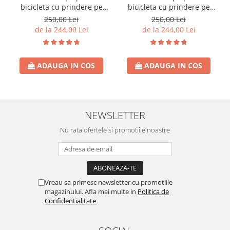
bicicleta cu prindere pe
bicicleta cu prindere pe
bara orizontala din fata,
bara orizontala din fata,
250,00 Lei
250,00 Lei
centuri de siguranta,
centuri de siguranta,
de la 244,00 Lei
de la 244,00 Lei
sarcina maxima 20 kg,
sarcina maxima 20 kg,
suport picioare
suport picioare
ADAUGA IN COS
ADAUGA IN COS
NEWSLETTER
Nu rata ofertele si promotiile noastre
Vreau sa primesc newsletter cu promotiile
magazinului. Afla mai multe in
Politica de
Confidentialitate