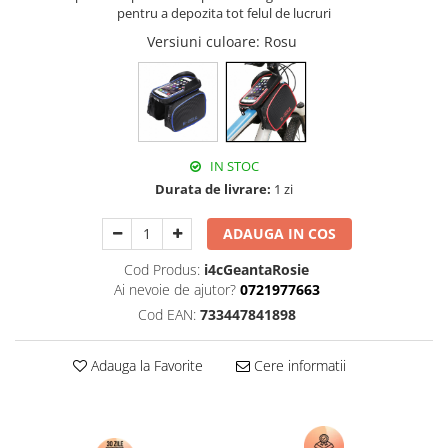
pentru a depozita tot felul de lucruri
Versiuni culoare
: Rosu
IN STOC
Durata de livrare:
1 zi
ADAUGA IN COS
Cod Produs:
i4cGeantaRosie
Ai nevoie de ajutor?
0721977663
Cod EAN:
733447841898
Adauga la Favorite
Cere informatii