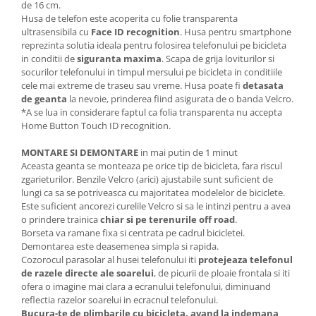
de 16 cm.
Husa de telefon este acoperita cu folie transparenta
ultrasensibila cu
Face ID recognition
. Husa pentru smartphone
reprezinta solutia ideala pentru folosirea telefonului pe bicicleta
in conditii de
siguranta maxima
. Scapa de grija loviturilor si
socurilor telefonului in timpul mersului pe bicicleta in conditiile
cele mai extreme de traseu sau vreme. Husa poate fi
detasata
de geanta
la nevoie, prinderea fiind asigurata de o banda Velcro.
*A se lua in considerare faptul ca folia transparenta nu accepta
Home Button Touch ID recognition.
MONTARE SI DEMONTARE
in mai putin de 1 minut
Aceasta geanta se monteaza pe orice tip de bicicleta, fara riscul
zgarieturilor. Benzile Velcro (arici) ajustabile sunt suficient de
lungi ca sa se potriveasca cu majoritatea modelelor de biciclete.
Este suficient ancorezi curelile Velcro si sa le intinzi pentru a avea
o prindere trainica
chiar si pe terenurile off road
.
Borseta va ramane fixa si centrata pe cadrul bicicletei.
Demontarea este deasemenea simpla si rapida.
Cozorocul parasolar al husei telefonului iti
protejeaza telefonul
de razele directe ale soarelui
, de picurii de ploaie frontala si iti
ofera o imagine mai clara a ecranului telefonului, diminuand
reflectia razelor soarelui in ecracnul telefonului.
Bucura-te de plimbarile cu bicicleta, avand la indemana