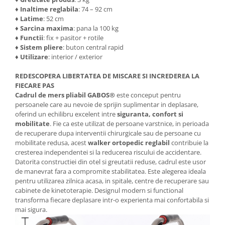
♦ Inaltime reglabila
: 74 – 92 cm
♦ Latime
: 52 cm
♦ Sarcina maxima
: pana la 100 kg
♦ Functii
: fix + pasitor + rotile
♦ Sistem pliere
: buton central rapid
♦ Utilizare
: interior / exterior
REDESCOPERA LIBERTATEA DE MISCARE SI INCREDEREA LA
FIECARE PAS
Cadrul de mers pliabil GABOS®
este conceput pentru
persoanele care au nevoie de sprijin suplimentar in deplasare,
oferind un echilibru excelent intre
siguranta, confort si
mobilitate
. Fie ca este utilizat de persoane varstnice, in perioada
de recuperare dupa interventii chirurgicale sau de persoane cu
mobilitate redusa, acest
walker ortopedic reglabil
contribuie la
cresterea independentei si la reducerea riscului de accidentare.
Datorita constructiei din otel si greutatii reduse, cadrul este usor
de manevrat fara a compromite stabilitatea. Este alegerea ideala
pentru utilizarea zilnica acasa, in spitale, centre de recuperare sau
cabinete de kinetoterapie. Designul modern si functional
transforma fiecare deplasare intr-o experienta mai confortabila si
mai sigura.