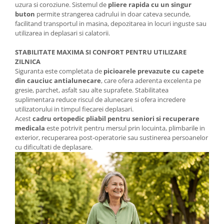
uzura si coroziune. Sistemul de
pliere rapida cu un singur
buton
permite strangerea cadrului in doar cateva secunde,
facilitand transportul in masina, depozitarea in locuri inguste sau
utilizarea in deplasari si calatorii.
STABILITATE MAXIMA SI CONFORT PENTRU UTILIZARE
ZILNICA
Siguranta este completata de
picioarele prevazute cu capete
din cauciuc antialunecare
, care ofera aderenta excelenta pe
gresie, parchet, asfalt sau alte suprafete. Stabilitatea
suplimentara reduce riscul de alunecare si ofera incredere
utilizatorului in timpul fiecarei deplasari.
Acest
cadru ortopedic pliabil pentru seniori si recuperare
medicala
este potrivit pentru mersul prin locuinta, plimbarile in
exterior, recuperarea post-operatorie sau sustinerea persoanelor
cu dificultati de deplasare.