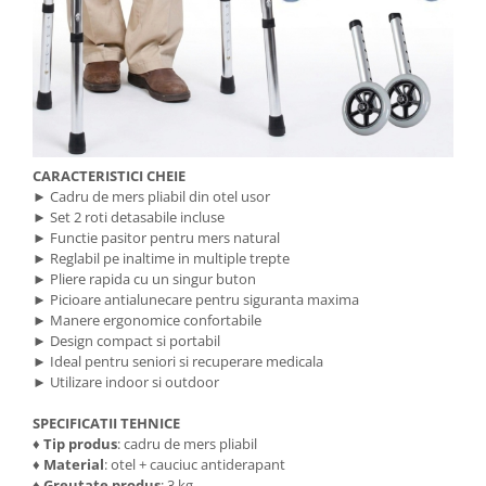
CARACTERISTICI CHEIE
► Cadru de mers pliabil din otel usor
► Set 2 roti detasabile incluse
► Functie pasitor pentru mers natural
► Reglabil pe inaltime in multiple trepte
► Pliere rapida cu un singur buton
► Picioare antialunecare pentru siguranta maxima
► Manere ergonomice confortabile
► Design compact si portabil
► Ideal pentru seniori si recuperare medicala
► Utilizare indoor si outdoor
SPECIFICATII TEHNICE
♦ Tip produs
: cadru de mers pliabil
♦ Material
: otel + cauciuc antiderapant
♦ Greutate produs
: 3 kg