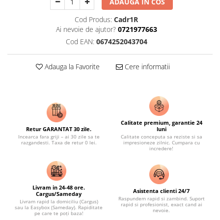
ADAUGA IN COS
Cod Produs:
Cadr1R
Ai nevoie de ajutor?
0721977663
Cod EAN:
0674252043704
Adauga la Favorite
Cere informatii
Calitate premium, garantie 24
Retur GARANTAT 30 zile.
luni
Incearca fara griji – ai 30 zile sa te
Calitate conceputa sa reziste si sa
razgandesti. Taxa de retur 0 lei.
impresioneze zilnic. Cumpara cu
incredere!
Livram in 24-48 ore.
Asistenta clienti 24/7
Cargus/Sameday
Raspundem rapid si zambind. Suport
Livram rapid la domiciliu (Cargus)
rapid si profesionist, exact cand ai
sau la Easybox (Sameday). Rapiditate
nevoie.
pe care te poți baza!