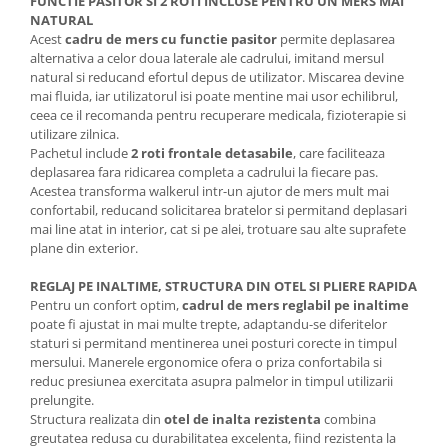
FUNCTIE PASITOR SI 2 ROTI INCLUSE PENTRU UN MERS MAI
NATURAL
Acest
cadru de mers cu functie pasitor
permite deplasarea
alternativa a celor doua laterale ale cadrului, imitand mersul
natural si reducand efortul depus de utilizator. Miscarea devine
mai fluida, iar utilizatorul isi poate mentine mai usor echilibrul,
ceea ce il recomanda pentru recuperare medicala, fizioterapie si
utilizare zilnica.
Pachetul include
2 roti frontale detasabile
, care faciliteaza
deplasarea fara ridicarea completa a cadrului la fiecare pas.
Acestea transforma walkerul intr-un ajutor de mers mult mai
confortabil, reducand solicitarea bratelor si permitand deplasari
mai line atat in interior, cat si pe alei, trotuare sau alte suprafete
plane din exterior.
REGLAJ PE INALTIME, STRUCTURA DIN OTEL SI PLIERE RAPIDA
Pentru un confort optim,
cadrul de mers reglabil pe inaltime
poate fi ajustat in mai multe trepte, adaptandu-se diferitelor
staturi si permitand mentinerea unei posturi corecte in timpul
mersului. Manerele ergonomice ofera o priza confortabila si
reduc presiunea exercitata asupra palmelor in timpul utilizarii
prelungite.
Structura realizata din
otel de inalta rezistenta
combina
greutatea redusa cu durabilitatea excelenta, fiind rezistenta la