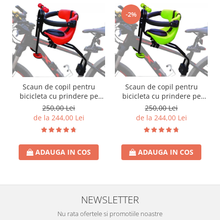
-2%
Scaun de copil pentru
Scaun de copil pentru
bicicleta cu prindere pe
bicicleta cu prindere pe
bara orizontala din fata,
bara orizontala din fata,
250,00 Lei
250,00 Lei
centuri de siguranta,
centuri de siguranta,
de la 244,00 Lei
de la 244,00 Lei
sarcina maxima 20 kg,
sarcina maxima 20 kg,
suport picioare
suport picioare
ADAUGA IN COS
ADAUGA IN COS
NEWSLETTER
Nu rata ofertele si promotiile noastre