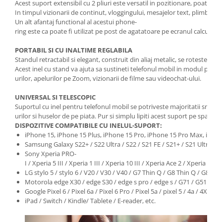
Acest suport extensibil cu 2 pliuri este versatil in pozitionare, poate 
In timpul vizionarii de continut, vloggingului, mesajelor text, plimbaril
Un alt afantaj functional al acestui phone-
ring este ca poate fi utilizat pe post de agatatoare pe ecranul calculator
PORTABIL SI CU INALTIME REGLABILA
Standul retractabil si elegant, construit din aliaj metalic, se roteste la 
Acest inel cu stand va ajuta sa sustineti telefonul mobil in modul portret
urilor, apelurilor pe Zoom, vizionarii de filme sau videochat-ului.
UNIVERSAL SI TELESCOPIC
Suportul cu inel pentru telefonul mobil se potriveste majoritatii smar
urilor si huselor de pe piata. Pur si simplu lipiti acest suport pe spatele 
DISPOZITIVE COMPATIBILE CU INELUL-SUPORT:
iPhone 15, iPhone 15 Plus, iPhone 15 Pro, iPhone 15 Pro Max, iPhone 1
Samsung Galaxy S22+ / S22 Ultra / S22 / S21 FE / S21+ / S21 Ultra / S21 
Sony Xperia PRO-
I / Xperia 5 III / Xperia 1 III / Xperia 10 III / Xperia Ace 2 / Xperia Pro / X
LG stylo 5 / stylo 6 / V20 / V30 / V40 / G7 Thin Q / G8 Thin Q / G8X T
Motorola edge X30 / edge S30 / edge s pro / edge s / G71 / G51 / G50
Google Pixel 6 / Pixel 6a / Pixel 6 Pro / Pixel 5a / pixel 5 / 4a / 4XL / 4 
iPad / Switch / Kindle/ Tablete / E-reader, etc.