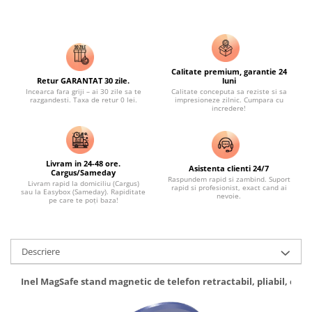
Calitate premium, garantie 24
Retur GARANTAT 30 zile.
luni
Incearca fara griji – ai 30 zile sa te
Calitate conceputa sa reziste si sa
razgandesti. Taxa de retur 0 lei.
impresioneze zilnic. Cumpara cu
incredere!
Livram in 24-48 ore.
Asistenta clienti 24/7
Cargus/Sameday
Raspundem rapid si zambind. Suport
Livram rapid la domiciliu (Cargus)
rapid si profesionist, exact cand ai
sau la Easybox (Sameday). Rapiditate
nevoie.
pe care te poți baza!
Descriere
Inel MagSafe stand magnetic de telefon retractabil, pliabil, cu l