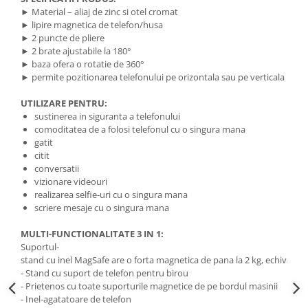
► Material – aliaj de zinc si otel cromat
► lipire magnetica de telefon/husa
► 2 puncte de pliere
► 2 brate ajustabile la 180°
► baza ofera o rotatie de 360°
► permite pozitionarea telefonului pe orizontala sau pe verticala
UTILIZARE PENTRU:
sustinerea in siguranta a telefonului
comoditatea de a folosi telefonul cu o singura mana
gatit
citit
conversatii
vizionare videouri
realizarea selfie-uri cu o singura mana
scriere mesaje cu o singura mana
MULTI-FUNCTIONALITATE 3 IN 1:
Suportul-
stand cu inel MagSafe are o forta magnetica de pana la 2 kg, echivalen
- Stand cu suport de telefon pentru birou
- Prietenos cu toate suporturile magnetice de pe bordul masinii
- Inel-agatatoare de telefon