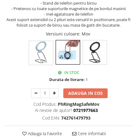
- Stand de telefon pentru birou
- Prietenos cu toate suporturile magnetice de pe bordul masinii
- Inel-agatatoare de telefon
Acest suport extensibil cu 2 pliuri este versatil in pozitionare, poate fi
folosit ca suport de birou sau masa de gatit din bucatarie.
Versiuni culoare
: Mov
IN STOC
Durata de livrare:
1
ADAUGA IN COS
Cod Produs:
PhRingMagSafeMov
Ai nevoie de ajutor?
0721977663
Cod EAN:
742761479793
Adauga la Favorite
Cere informatii