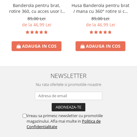
Husa Banderola pentru brat
Banderola pentru brat,
/ mana cu 360° rotire si cu
rotire 360, cu acces usor la
acces usor la ecran, pentru
ecran, pentru alergare,
89,00 Lei
89,00 Lei
alergat, sala, bicicleta,
fiteness, sala, bicicleta,
de la 46,99 Lei
de la 46,99 Lei
drumetii, Gri reflectorizant
drumetii
ADAUGA IN COS
ADAUGA IN COS
NEWSLETTER
Nu rata ofertele si promotiile noastre
Vreau sa primesc newsletter cu promotiile
magazinului. Afla mai multe in
Politica de
Confidentialitate