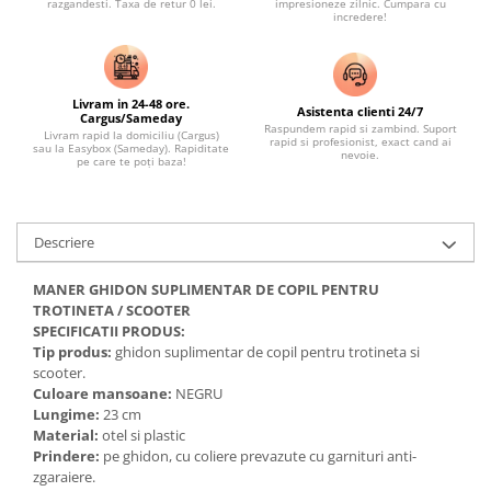
razgandesti. Taxa de retur 0 lei.
impresioneze zilnic. Cumpara cu
incredere!
Livram in 24-48 ore.
Asistenta clienti 24/7
Cargus/Sameday
Raspundem rapid si zambind. Suport
Livram rapid la domiciliu (Cargus)
rapid si profesionist, exact cand ai
sau la Easybox (Sameday). Rapiditate
nevoie.
pe care te poți baza!
Descriere
MANER GHIDON SUPLIMENTAR DE COPIL PENTRU
TROTINETA / SCOOTER
SPECIFICATII PRODUS:
Tip produs:
ghidon suplimentar de copil pentru trotineta si
scooter.
Culoare mansoane:
NEGRU
Lungime:
23 cm
Material:
otel si plastic
Prindere:
pe ghidon, cu coliere prevazute cu garnituri anti-
zgaraiere.