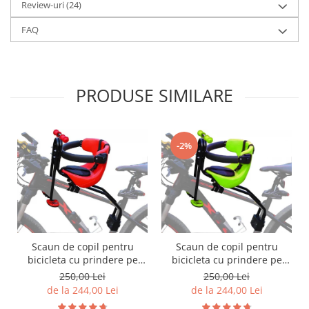
Review-uri
(24)
FAQ
PRODUSE SIMILARE
-2%
Scaun de copil pentru
Scaun de copil pentru
bicicleta cu prindere pe
bicicleta cu prindere pe
bara orizontala din fata,
bara orizontala din fata,
250,00 Lei
250,00 Lei
centuri de siguranta,
centuri de siguranta,
de la 244,00 Lei
de la 244,00 Lei
sarcina maxima 20 kg,
sarcina maxima 20 kg,