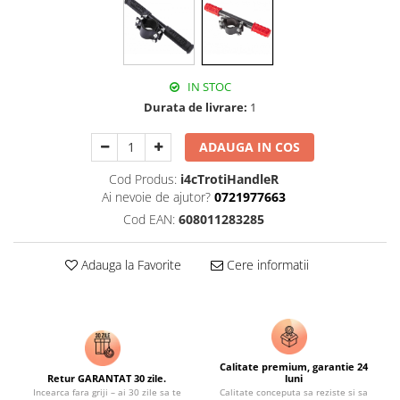
IN STOC
Durata de livrare:
1
ADAUGA IN COS
Cod Produs:
i4cTrotiHandleR
Ai nevoie de ajutor?
0721977663
Cod EAN:
608011283285
Adauga la Favorite
Cere informatii
Calitate premium, garantie 24
Retur GARANTAT 30 zile.
luni
Incearca fara griji – ai 30 zile sa te
Calitate conceputa sa reziste si sa