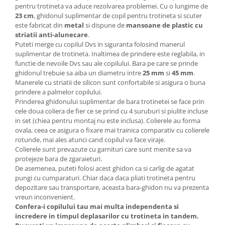
pentru trotineta va aduce rezolvarea problemei. Cu o lungime de
23 cm
, ghidonul suplimentar de copil pentru trotineta si scuter
este fabricat din
metal
si dispune de
mansoane de plastic cu
striatii anti-alunecare
.
Puteti merge cu copilul Dvs in siguranta folosind manerul
suplimentar de trotineta. Inaltimea de prindere este reglabila, in
functie de nevoile Dvs sau ale copilului. Bara pe care se prinde
ghidonul trebuie sa aiba un diametru intre
25 mm
si
45 mm
.
Manerele cu striatii de silicon sunt confortabile si asigura o buna
prindere a palmelor copilului.
Prinderea ghidonului suplimentar de bara trotinetei se face prin
cele doua coliera de fier ce se prind cu 4 suruburi si piulite incluse
in set (chiea pentru montaj nu este inclusa). Colierele au forma
ovala, ceea ce asigura o fixare mai trainica comparativ cu colierele
rotunde, mai ales atunci cand copilul va face viraje.
Colierele sunt prevazute cu garnituri care sunt menite sa va
protejeze bara de zgaraieturi.
De asemenea, puteti folosi acest ghidon ca si carlig de agatat
pungi cu cumparaturi. Chiar daca daca pliati trotineta pentru
depozitare sau transportare, aceasta bara-ghidon nu va prezenta
vreun inconvenient.
Confera-i copilului tau mai multa independenta si
incredere in timpul deplasarilor cu trotineta in tandem.