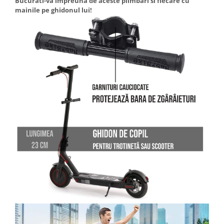
Bucurati-va impreuna de aceste plimbari si fiecare cu
mainile pe ghidonul lui!